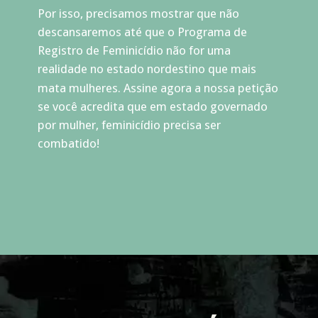
Por isso, precisamos mostrar que não 
descansaremos até que o Programa de 
Registro de Feminicídio não for uma 
realidade no estado nordestino que mais 
mata mulheres. Assine agora a nossa petição 
se você acredita que em estado governado 
por mulher, feminicídio precisa ser 
combatido!