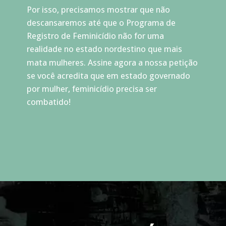
Por isso, precisamos mostrar que não 
descansaremos até que o Programa de 
Registro de Feminicídio não for uma 
realidade no estado nordestino que mais 
mata mulheres. Assine agora a nossa petição 
se você acredita que em estado governado 
por mulher, feminicídio precisa ser 
combatido!